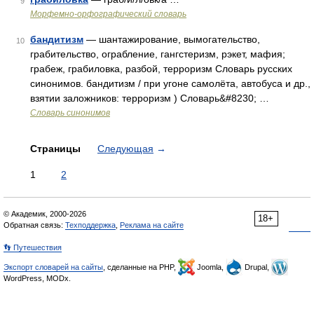
9
Морфемно-орфографический словарь
бандитизм
— шантажирование, вымогательство,
10
грабительство, ограбление, гангстеризм, рэкет, мафия;
грабеж, грабиловка, разбой, терроризм Словарь русских
синонимов. бандитизм / при угоне самолёта, автобуса и др.,
взятии заложников: терроризм ) Словарь&#8230; …
Словарь синонимов
Страницы
Следующая
→
1
2
© Академик, 2000-2026
18+
Обратная связь:
Техподдержка
,
Реклама на сайте
👣 Путешествия
Экспорт словарей на сайты
, сделанные на PHP,
Joomla,
Drupal,
WordPress, MODx.