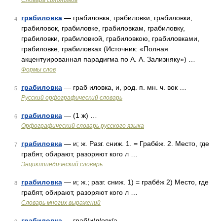
Словарь синонимов
грабиловка
— грабиловка, грабиловки, грабиловки,
4
грабиловок, грабиловке, грабиловкам, грабиловку,
грабиловки, грабиловкой, грабиловкою, грабиловками,
грабиловке, грабиловках (Источник: «Полная
акцентуированная парадигма по А. А. Зализняку») …
Формы слов
грабиловка
— граб иловка, и, род. п. мн. ч. вок …
5
Русский орфографический словарь
грабиловка
— (1 ж) …
6
Орфографический словарь русского языка
грабиловка
— и; ж. Разг. сниж. 1. = Грабёж. 2. Место, где
7
грабят, обирают, разоряют кого л …
Энциклопедический словарь
грабиловка
— и; ж.; разг. сниж. 1) = грабёж 2) Место, где
8
грабят, обирают, разоряют кого л …
Словарь многих выражений
грабиловка
— граб/и/л/овк/а …