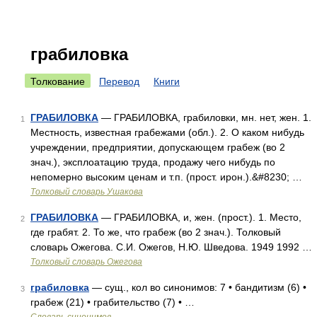
грабиловка
Толкование
Перевод
Книги
ГРАБИЛОВКА
— ГРАБИЛОВКА, грабиловки, мн. нет, жен. 1.
1
Местность, известная грабежами (обл.). 2. О каком нибудь
учреждении, предприятии, допускающем грабеж (во 2
знач.), эксплоатацию труда, продажу чего нибудь по
непомерно высоким ценам и т.п. (прост. ирон.).&#8230; …
Толковый словарь Ушакова
ГРАБИЛОВКА
— ГРАБИЛОВКА, и, жен. (прост.). 1. Место,
2
где грабят. 2. То же, что грабеж (во 2 знач.). Толковый
словарь Ожегова. С.И. Ожегов, Н.Ю. Шведова. 1949 1992 …
Толковый словарь Ожегова
грабиловка
— сущ., кол во синонимов: 7 • бандитизм (6) •
3
грабеж (21) • грабительство (7) • …